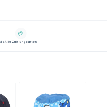
💳
kte
Alle Zahlungsarten