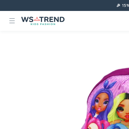
Direkt
🎉 15
zum
Inhalt
Zu
Produktinformationen
springen