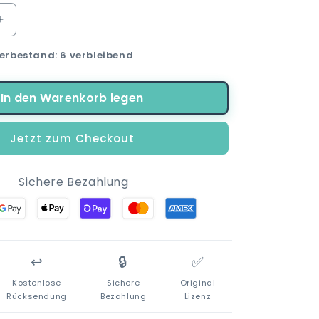
Erhöhe
die
erbestand: 6 verbleibend
Menge
für
Rainbow
In den Warenkorb legen
High
Girls
-
Jetzt zum Checkout
Kinder
Mädchen
Basecap
Sichere Bezahlung
↩️
🔒
✅
Kostenlose
Sichere
Original
Rücksendung
Bezahlung
Lizenz