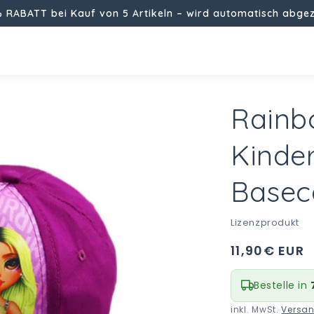
% RABATT bei Kauf von 5 Artikeln – wird automatisch abge
Rainbo
Kinde
Basec
i
Lizenzprodukt
Normaler
11,90€ EUR
Preis
Bestelle in
inkl. MwSt.
Versa