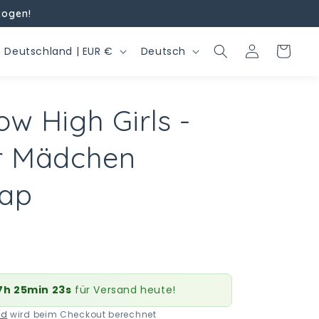
zogen!
L
S
Einloggen
Warenkorb
Deutschland | EUR €
Deutsch
a
p
n
r
w High Girls -
d
a
/
c
r Mädchen
R
h
e
e
ap
g
o
n
7h 25min 22s
für Versand heute!
nd
wird beim Checkout berechnet