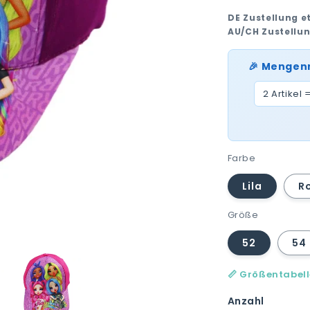
DE Zustellung e
AU/CH Zustellu
🎉 Mengen
2 Artikel 
Farbe
Lila
R
Größe
52
54
📏 Größentabel
Anzahl