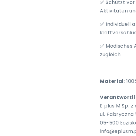
✅ Schützt vor
Aktivitäten u
✅ Individuell 
Klettverschlus
✅ Modisches Ac
zugleich
Material
: 10
Verantwortlic
E plus M Sp. z o
ul. Fabryczna 
05-500 Łozisk
info@eplusm.