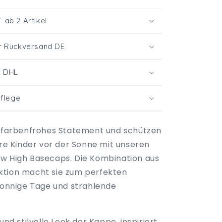
ab 2 Artikel
r Rückversand DE
t DHL
Pflege
n farbenfrohes Statement und schützen
hre Kinder vor der Sonne mit unseren
w High Basecaps. Die Kombination aus
ktion macht sie zum perfekten
 sonnige Tage und strahlende
 und stilvolle Look der Kappe, inspiriert