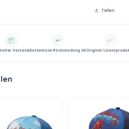
Teilen
📦
↩️
✅
neller Versand
Kostenlose Rücksendung DE
Original Lizenzprodu
llen