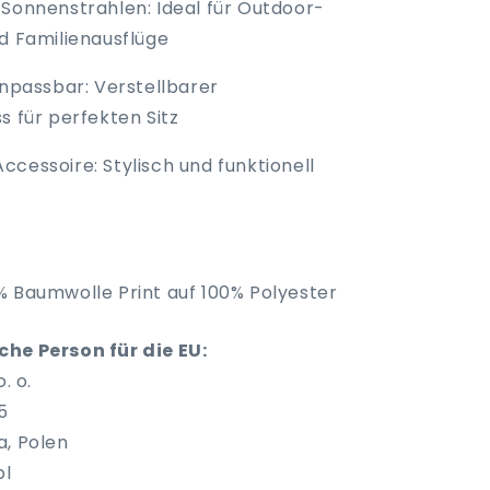
 Sonnenstrahlen: Ideal für Outdoor-
nd Familienausflüge
anpassbar: Verstellbarer
s für perfekten Sitz
cessoire: Stylisch und funktionell
0% Baumwolle
Print auf 100% Polyester
he Person für die EU:
. o.
5
a, Polen
pl