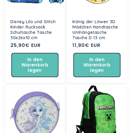
Disney Lilo und Stitch
König der Löwen 3D
Kinder Rucksack
Mädchen Handtasche
Schultasche Tasche
Umhängetasche
30x26x10 cm
Tasche D 13 cm
Normaler
25,90€ EUR
Normaler
11,90€ EUR
Preis
Preis
In den
In den
Warenkorb
Warenkorb
legen
legen