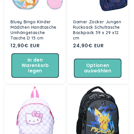
Bluey Bingo Kinder
Gamer Zocker Jungen
Mädchen Handtasche
Rucksack Schultasche
Umhängetasche
Backpack 39 x 29 x12
Tasche D 15 cm
cm
Normaler
12,90€ EUR
Normaler
24,90€ EUR
Preis
Preis
In den
Warenkorb
Optionen
legen
auswählen