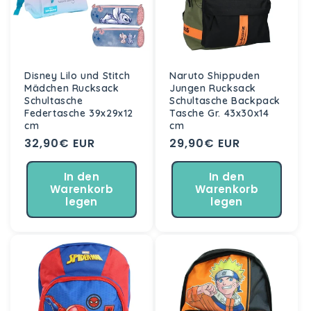
Disney Lilo und Stitch
Naruto Shippuden
Mädchen Rucksack
Jungen Rucksack
Schultasche
Schultasche Backpack
Federtasche 39x29x12
Tasche Gr. 43x30x14
cm
cm
Normaler
32,90€ EUR
Normaler
29,90€ EUR
Preis
Preis
In den
In den
Warenkorb
Warenkorb
legen
legen