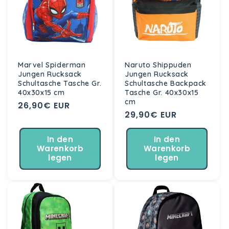
Marvel Spiderman
Naruto Shippuden
Jungen Rucksack
Jungen Rucksack
Schultasche Tasche Gr.
Schultasche Backpack
40x30x15 cm
Tasche Gr. 40x30x15
cm
Normaler
26,90€ EUR
Normaler
29,90€ EUR
Preis
Preis
In den
In den
Warenkorb
Warenkorb
legen
legen