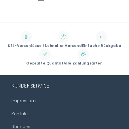
🔒
📦
↩️
SSL-Verschlüsselt
Schneller Versand
Einfache Rückgabe
✅
💳
Geprüfte Qualität
Alle Zahlungsarten
KUNDENSERVICE
Impressum
Kontakt
Über uns