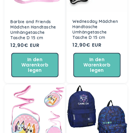
Wednesday Mädchen
Barbie and Friends
Handtasche
Mädchen Handtasche
Umhängetasche
Umhängetasche
Tasche D 15 cm
Tasche D 15 cm
Normaler
12,90€ EUR
Normaler
12,90€ EUR
Preis
Preis
In den
In den
Warenkorb
Warenkorb
legen
legen