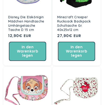
Disney Die EIskönigin
Minecraft Creeper
Mädchen Handtasche
Rucksack Backpack
Umhängetasche
Schultasche Gr.
Tasche D 15 cm
40x25x12 cm
Normaler
12,90€ EUR
Normaler
27,90€ EUR
Preis
Preis
In den
In den
Warenkorb
Warenkorb
legen
legen