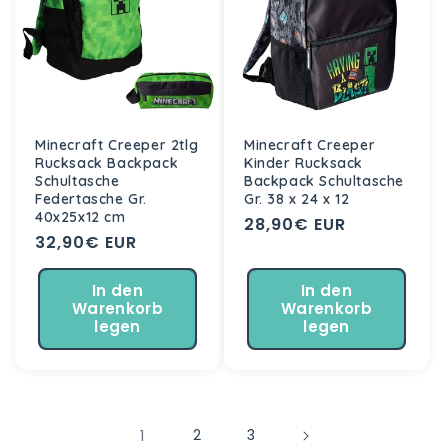
Minecraft Creeper 2tlg
Minecraft Creeper
Rucksack Backpack
Kinder Rucksack
Schultasche
Backpack Schultasche
Federtasche Gr.
Gr. 38 x 24 x 12
40x25x12 cm
Normaler
28,90€ EUR
Normaler
32,90€ EUR
Preis
Preis
In den
In den
Warenkorb
Warenkorb
legen
legen
1
2
3