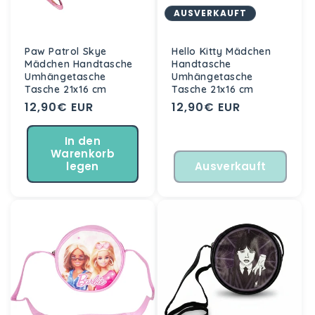
AUSVERKAUFT
Paw Patrol Skye
Hello Kitty Mädchen
Mädchen Handtasche
Handtasche
Umhängetasche
Umhängetasche
Tasche 21x16 cm
Tasche 21x16 cm
Normaler
12,90€ EUR
Normaler
12,90€ EUR
Preis
Preis
In den
Warenkorb
legen
Ausverkauft