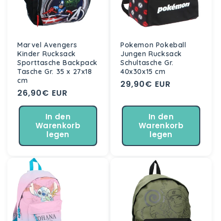
Marvel Avengers
Pokemon Pokeball
Kinder Rucksack
Jungen Rucksack
Sporttasche Backpack
Schultasche Gr.
Tasche Gr. 35 x 27x18
40x30x15 cm
cm
Normaler
29,90€ EUR
Normaler
26,90€ EUR
Preis
Preis
In den
In den
Warenkorb
Warenkorb
legen
legen