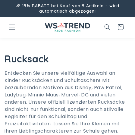
Direkt
🎉 15% RABATT bei Kauf von 5 Artikeln – wird
zum
automatisch abgezogen!
Inhalt
Warenkorb
K
Rucksack
a
Entdecken Sie unsere vielfältige Auswahl an
Kinder Rucksäcken und Schultaschen! Mit
t
bezaubernden Motiven aus Disney, Paw Patrol,
e
Ladybug, Minnie Maus, Marvel, DC und vielen
anderen. Unsere offiziell lizenzierten Rucksäcke
g
sind nicht nur funktional, sondern auch stilvolle
Begleiter für den Schulalltag und
o
Freizeitaktivitäten. Lassen Sie Ihre Kleinen mit
r
ihren Lieblingscharakteren zur Schule gehen.