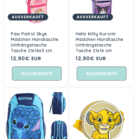
AUSVERKAUFT
AUSVERKAUFT
Paw Patrol Skye
Hello Kitty Kuromi
Mädchen Handtasche
Mädchen Handtasche
Umhängetasche
Umhängetasche
Tasche 21x16x5 cm
Tasche 21x16 cm
Normaler
12,90€ EUR
Normaler
12,90€ EUR
Preis
Preis
Ausverkauft
Ausverkauft