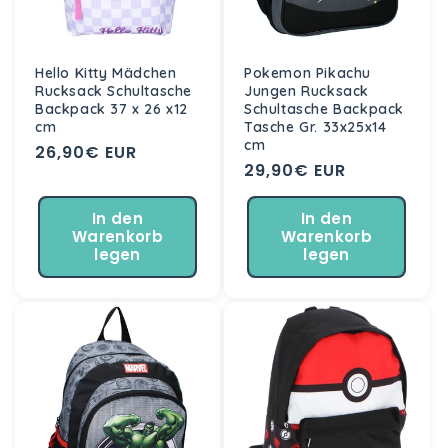
Hello Kitty Mädchen
Pokemon Pikachu
Rucksack Schultasche
Jungen Rucksack
Backpack 37 x 26 x12
Schultasche Backpack
cm
Tasche Gr. 33x25x14
cm
Normaler
26,90€ EUR
Normaler
29,90€ EUR
Preis
Preis
In den
In den
Warenkorb
Warenkorb
legen
legen