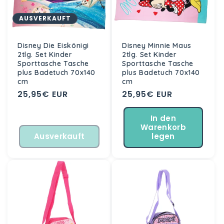
AUSVERKAUFT
Disney Die Eiskönigi
Disney Minnie Maus
2tlg. Set Kinder
2tlg. Set Kinder
Sporttasche Tasche
Sporttasche Tasche
plus Badetuch 70x140
plus Badetuch 70x140
cm
cm
Normaler
25,95€ EUR
Normaler
25,95€ EUR
Preis
Preis
In den
Warenkorb
Ausverkauft
legen