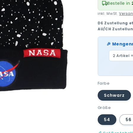
Bestelle in
inkl. MwSt.
Versa
DE Zustellung e
AU/CH Zustellu
🎉 Mengen
2 Artikel 
Farbe
Schwarz
Größe
54
56