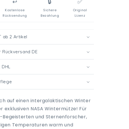
↩️
🔒
✅
Kostenlose
Sichere
Original
Rücksendung
Bezahlung
Lizenz
ab 2 Artikel
r Rückversand DE
t DHL
Pflege
ich auf einen intergalaktischen Winter
er exklusiven NASA Wintermütze! Für
-Begeisterten und Sternenforscher,
eisigen Temperaturen warm und