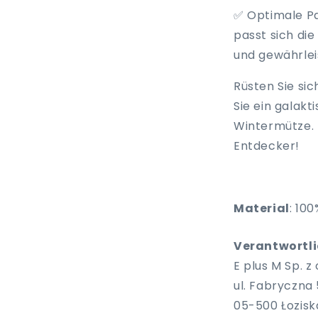
✅
Optimale P
passt sich di
und gewährlei
Rüsten Sie sic
Sie ein galak
Wintermütze. 
Entdecker!
Material
:
100
Verantwortlic
E plus M Sp. z o
ul. Fabryczna 
05-500 Łozisk