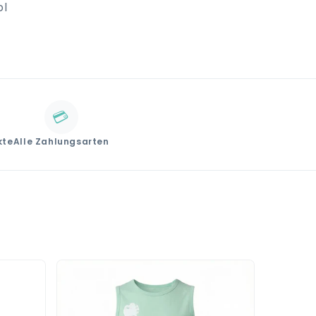
pl
💳
kte
Alle Zahlungsarten