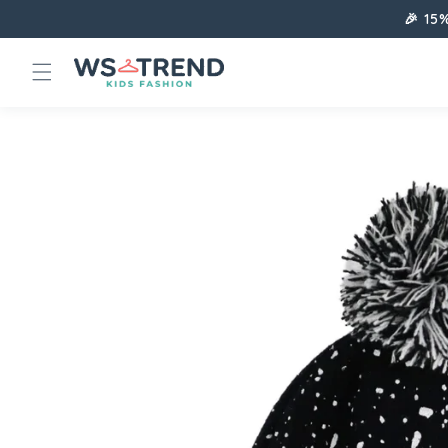
Direkt
🎉 15
zum
Inhalt
Zu
Produktinformationen
springen