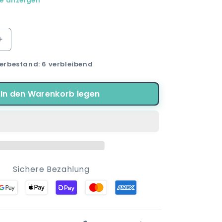
le anzeigen
Erhöhe
die
erbestand: 6 verbleibend
Menge
für
NASA
In den Warenkorb legen
Space
Center
-
Junge
Herren
Herbst
e
Wintermütze
ze
Bommelmütze
Sichere Bezahlung