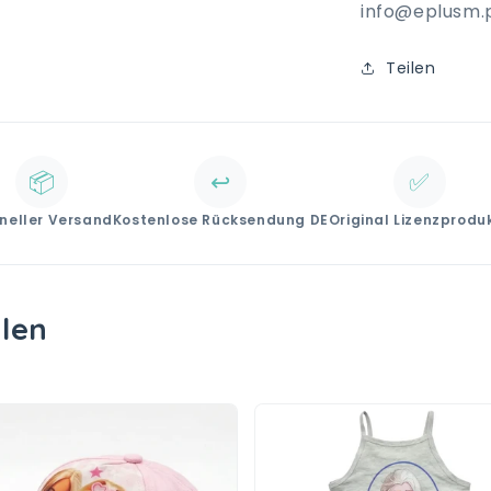
info@eplusm.
Teilen
📦
↩️
✅
neller Versand
Kostenlose Rücksendung DE
Original Lizenzprodu
llen