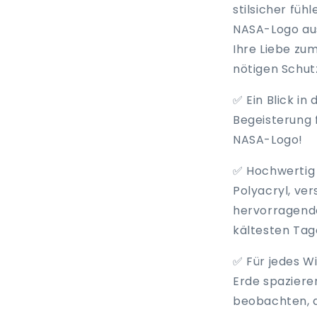
stilsicher fü
NASA-Logo aus
Ihre Liebe zu
nötigen Schutz
✅
Ein Blick in
Begeisterung 
NASA-Logo!
✅
Hochwertig
Polyacryl, ver
hervorragende
kältesten Ta
✅
Für jedes W
Erde spazier
beobachten, di