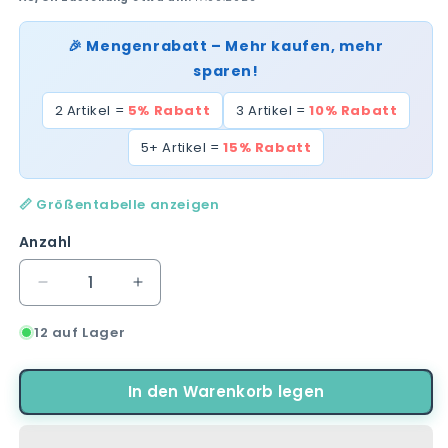
🎉 Mengenrabatt – Mehr kaufen, mehr
sparen!
2 Artikel =
5% Rabatt
3 Artikel =
10% Rabatt
5+ Artikel =
15% Rabatt
📏 Größentabelle anzeigen
Anzahl
Verringere
Erhöhe
die
die
12 auf Lager
Menge
Menge
für
für
Miraculous
Miraculous
In den Warenkorb legen
Ladybug
Ladybug
Kinder
Kinder
Poncho
Poncho