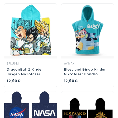
Ansehen
Ansehen
EPLUSM
AYMAX
DragonBall Z Kinder
Bluey und Bingo Kinder
Jungen Mikrofaser
Mikrofaser Poncho
Poncho Badeponcho
Badeponcho mit Kapuze
12,90€
12,90€
55x55 cm
55x110 cm