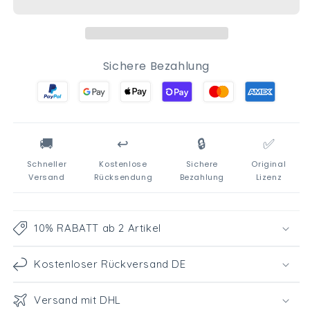
Badeponcho
Badeponcho
mit
mit
Kapuze
Kapuze
Sichere Bezahlung
🚚
↩️
🔒
✅
Schneller
Kostenlose
Sichere
Original
Versand
Rücksendung
Bezahlung
Lizenz
10% RABATT ab 2 Artikel
Kostenloser Rückversand DE
Versand mit DHL