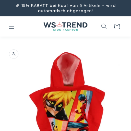
Direkt
🎉 15% RABATT bei Kauf von 5 Artikeln – wird
zum
automatisch abgezogen!
Inhalt
Warenkorb
uktinformationen
ngen