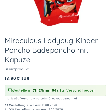
Medien
1
Miraculous Ladybug Kinder
in
Modal
Poncho Badeponcho mit
öffnen
Kapuze
Lizenzprodukt
Normaler
13,90€ EUR
Preis
Bestelle in
7h 29min 53s
für Versand heute!
inkl. MwSt.
Versand
wird beim Checkout berechnet
DE Zustellung etwa am:
13.08.2026
AU/CH Zustellung etwa am:
17.08.2026