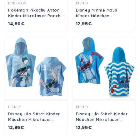
Ansehen
Ansehen
POKEMON
DISNEY
Pokemon Pikachu Anton
Disney Minnie Maus
Kinder Mikrofaser Poncho
Kinder Mädchen
Badeponcho
Mikrofaser Poncho
14,90€
12,95€
Badetuch 55x110 cm
Ansehen
Ansehen
DISNEY
DISNEY
Disney Lilo Stitch Kinder
Disney Lilo Stitch Kinder
Mädchen Mikrofaser
Mädchen Mikrofaser
Poncho Badetuch 55x110
Poncho Badetuch 55x110
12,95€
12,95€
cm
cm