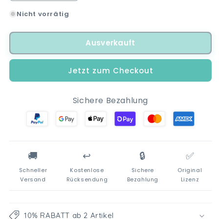
die
die
Nicht vorrätig
Menge
Menge
für
für
Miraculous
Miraculous
Ausverkauft
Ladybug
Ladybug
Kinder
Kinder
Geschirr-
Geschirr-
Jetzt zum Checkout
Set
Set
3
3
teilig
teilig
Sichere Bezahlung
Becher
Becher
Teller
Teller
Schüssel
Schüssel
🚚
↩️
🔒
✅
Schneller
Kostenlose
Sichere
Original
Versand
Rücksendung
Bezahlung
Lizenz
10% RABATT ab 2 Artikel