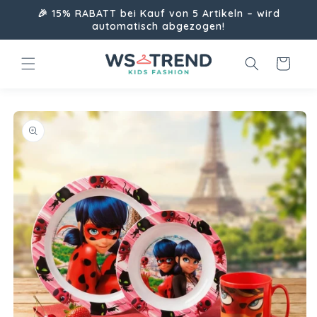
Direkt
🎉 15% RABATT bei Kauf von 5 Artikeln – wird
zum
automatisch abgezogen!
Inhalt
Warenkorb
uktinformationen
ngen