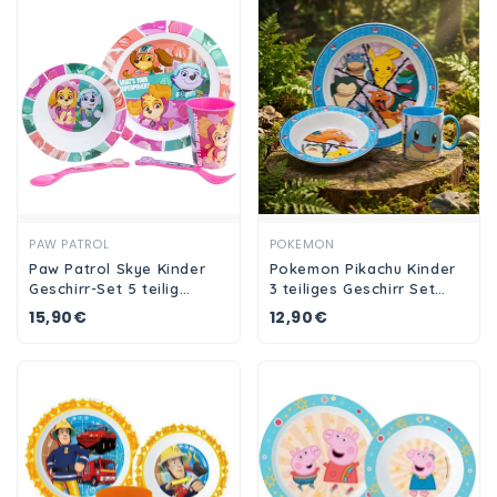
Ansehen
Ansehen
PAW PATROL
POKEMON
Paw Patrol Skye Kinder
Pokemon Pikachu Kinder
Geschirr-Set 5 teilig
3 teiliges Geschirr Set
Becher Teller Schüssel
Teller und Schüssel
15,90€
12,90€
Besteck
Becher