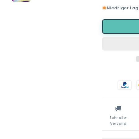
die
Niedriger Lag
Menge
für
Minnie
Maus
Kinder
Baumwolle
Basecap
🚚
Schneller
Versand