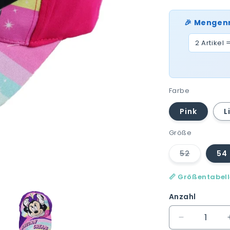
🎉 Mengen
2 Artikel 
Farbe
Pink
L
Größe
52
54
Variante
ausverkau
oder
📏 Größentabel
nicht
verfügbar
Anzahl
Verringere