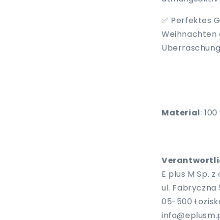
✅ Perfektes G
Weihnachten o
Überraschung
Material
: 10
Verantwortlic
E plus M Sp. z o
ul. Fabryczna 
05-500 Łozisk
info@eplusm.