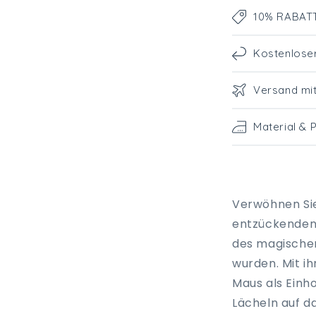
10% RABATT 
Kostenlose
Versand mi
Material & 
Verwöhnen Sie
entzückenden 
des magische
wurden. Mit i
Maus als Einh
Lächeln auf da