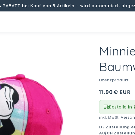
% RABATT bei Kauf von 5 Artikeln – wird automatisch abge
Minni
Baumw
Lizenzprodukt
Normaler
11,90€ EUR
i
Preis
Bestelle in
inkl. MwSt.
Versa
DE Zustellung e
AU/CH Zustellu