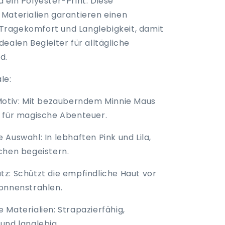
 ein Polyester-Print. Diese
Materialien garantieren einen
ragekomfort und Langlebigkeit, damit
ealen Begleiter für alltägliche
d.
le:
Motiv: Mit bezauberndem Minnie Maus
 für magische Abenteuer.
Auswahl: In lebhaften Pink und Lila,
chen begeistern.
z: Schützt die empfindliche Haut vor
onnenstrahlen.
 Materialien: Strapazierfähig,
und langlebig.