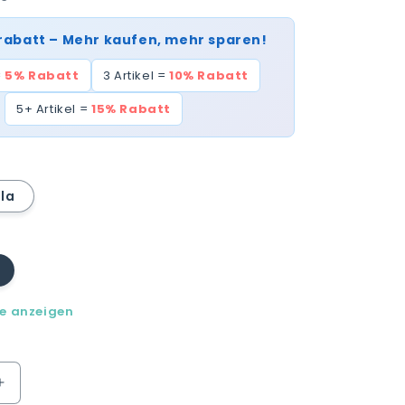
rabatt – Mehr kaufen, mehr sparen!
=
5% Rabatt
3 Artikel =
10% Rabatt
5+ Artikel =
15% Rabatt
ila
ft
le anzeigen
Erhöhe