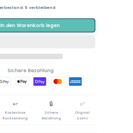
die
erbestand: 5 verbleibend
Menge
für
Minnie
In den Warenkorb legen
Maus
Kinder
Baumwolle
Basecap
Sichere Bezahlung
↩️
🔒
✅
Kostenlose
Sichere
Original
Rücksendung
Bezahlung
Lizenz