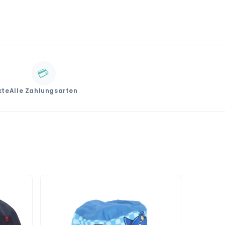
💳
kte
Alle Zahlungsarten