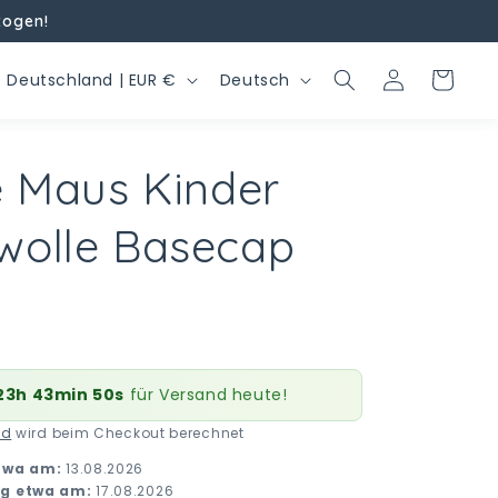
zogen!
L
S
Einloggen
Warenkorb
Deutschland | EUR €
Deutsch
a
p
n
r
e Maus Kinder
d
a
/
c
olle Basecap
R
h
e
e
g
o
23h 43min 49s
für Versand heute!
n
nd
wird beim Checkout berechnet
twa am:
13.08.2026
ng etwa am:
17.08.2026