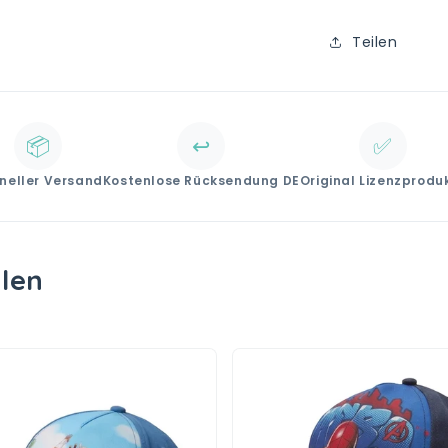
Teilen
📦
↩️
✅
neller Versand
Kostenlose Rücksendung DE
Original Lizenzprodu
llen