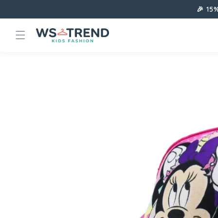
Direkt
🎉 15
zum
Inhalt
Zu
Produktinformationen
springen