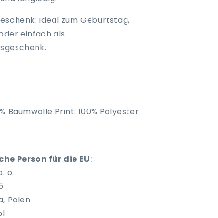
eschenk: Ideal zum Geburtstag,
der einfach als
sgeschenk.
0 % Baumwolle Print: 100% Polyester
he Person für die EU:
. o.
5
a, Polen
pl