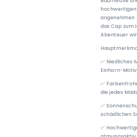
Baumwolle und
hochwertigen 
angenehmen T
das Cap zum id
Abenteuer wir
Hauptmerkma
✅ Niedliches 
Einhorn-Motiv
✅ Farbenfrohe 
die jedes Mäd
✅ Sonnenschut
schädlichen S
✅ Hochwertige
atmungsaktiv 