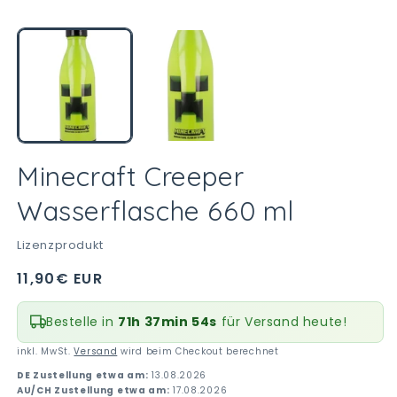
in
M
Modal
2
öffnen
in
M
öf
Minecraft Creeper
Wasserflasche 660 ml
Lizenzprodukt
Normaler
11,90€ EUR
Preis
Bestelle in
71h 37min 53s
für Versand heute!
inkl. MwSt.
Versand
wird beim Checkout berechnet
DE Zustellung etwa am:
13.08.2026
AU/CH Zustellung etwa am:
17.08.2026