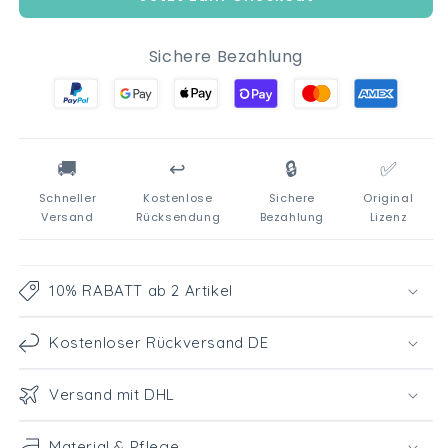
ml
ml
Sichere Bezahlung
🚚
↩️
🔒
✅
Schneller
Kostenlose
Sichere
Original
Versand
Rücksendung
Bezahlung
Lizenz
10% RABATT ab 2 Artikel
Kostenloser Rückversand DE
Versand mit DHL
Material & Pflege