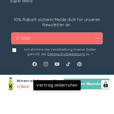
Super Mario
10% Rabatt sichern! Melde dich für unseren
Newsletter an.
E-Mail
Ich stimme der Verarbeitung meiner Daten
gemäß der
Datenschutzerklärung
zu. *
Facebook
Instagram
YouTube
TikTok
Pinterest
Minecraft Creeper Wasserflasche 660 ml
In den Warenkorb
Vertrag widerrufen
11,90€
Land/Region
Sprache
Deutschland | EUR €
Deutsch
Zahlungsmethoden