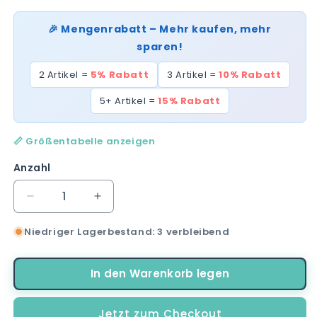
🎉 Mengenrabatt – Mehr kaufen, mehr
sparen!
2 Artikel =
5% Rabatt
3 Artikel =
10% Rabatt
5+ Artikel =
15% Rabatt
📏 Größentabelle anzeigen
Anzahl
Verringere
Erhöhe
die
die
Niedriger Lagerbestand: 3 verbleibend
Menge
Menge
für
für
Minecraft
Minecraft
In den Warenkorb legen
Creeper
Creeper
Wasserflasche
Wasserflasche
660
660
Jetzt zum Checkout