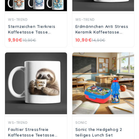
Ansehen
Ansehen
WS-TREND
WS-TREND
Sternzeichen Tierkreis
Erdmännchen Anti Stress
Kaffeetasse Tasse
Keramik Kaffeetasse
Geschenkidee Geschenk
Teetasse Tasse
9,90€
10,90€
10,90€
14,90€
330 ml
Geschenke
Ansehen
Ansehen
WS-TREND
SONIC
Faultier Stressfreie
Sonic the Hedgehog 2
Kaffeetasse Teetasse
teiliges Lunch Set