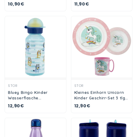
Tasse Geschenkidee
10,90€
11,90€
Geschenk 330 ml
Ansehen
Ansehen
STOR
STOR
Bluey Bingo Kinder
Kleines Einhorn Unicorn
Wasserflasche
Kinder Geschirr-Set 3 tlg
Trinkflasche Flasche 370
Teller Schüssel Becher
12,90€
12,90€
ml
350 ml