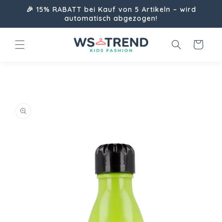
Direkt
🎉 15% RABATT bei Kauf von 5 Artikeln – wird
zum
automatisch abgezogen!
Inhalt
Warenkorb
uktinformationen
ngen