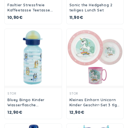
Faultier Stressfreie
Sonic the Hedgehog 2
Kaffeetasse Teetasse
teiliges Lunch Set
Tasse Geschenkidee
10,90€
11,90€
Geschenk 330 ml
Ansehen
Ansehen
STOR
STOR
Bluey Bingo Kinder
Kleines Einhorn Unicorn
Wasserflasche
Kinder Geschirr-Set 3 tlg
Trinkflasche Flasche 370
Teller Schüssel Becher
12,90€
12,90€
ml
350 ml