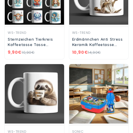
Ansehen
Ansehen
WS-TREND
WS-TREND
Sternzeichen Tierkreis
Erdmännchen Anti Stress
Kaffeetasse Tasse
Keramik Kaffeetasse
Geschenkidee Geschenk
Teetasse Tasse
9,90€
10,90€
10,90€
14,90€
330 ml
Geschenke
Ansehen
Ansehen
WS-TREND
SONIC