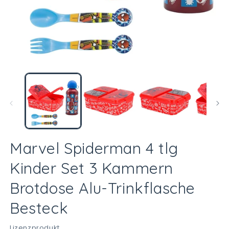
Medien
M
1
2
in
in
Modal
M
öffnen
öf
Marvel Spiderman 4 tlg
Kinder Set 3 Kammern
Brotdose Alu-Trinkflasche
Besteck
Lizenzprodukt