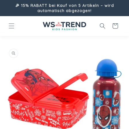
Direkt
🎉 15% RABATT bei Kauf von 5 Artikeln – wird
zum
automatisch abgezogen!
Inhalt
Warenkorb
uktinformationen
ngen