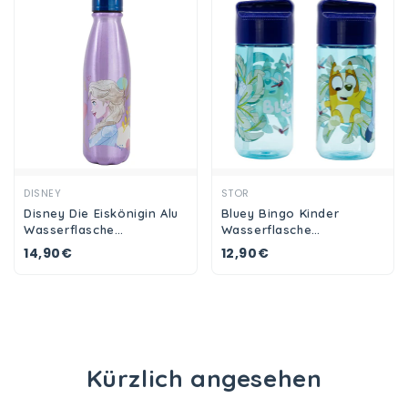
Ansehen
Ansehen
DISNEY
STOR
Disney Die Eiskönigin Alu
Bluey Bingo Kinder
Wasserflasche
Wasserflasche
Trinkflasche Flasche 600
Trinkflasche Flasche 410
14,90€
12,90€
ml Anna Elsa
ml
Kürzlich angesehen