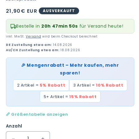
Normaler
21,90€ EUR
AUSVERKAUFT
Preis
Bestelle in
20h 47min 49s
für Versand heute!
inkl. MwSt.
Versand
wird beim Checkout berechnet
DE Zustellung etwa am:
14.08.2026
AU/CH Zustellung etwa am:
18.08.2026
🎉 Mengenrabatt – Mehr kaufen, mehr
sparen!
2 Artikel =
5% Rabatt
3 Artikel =
10% Rabatt
5+ Artikel =
15% Rabatt
📏 Größentabelle anzeigen
Anzahl