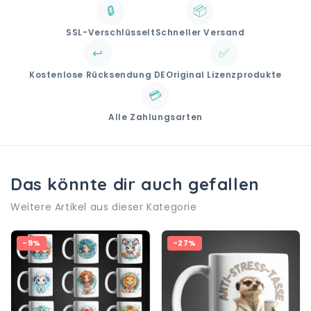
🔒
📦
SSL-Verschlüsselt
Schneller Versand
↩️
✅
Kostenlose Rücksendung DE
Original Lizenzprodukte
💳
Alle Zahlungsarten
Das könnte dir auch gefallen
Weitere Artikel aus dieser Kategorie
-9%
-27%