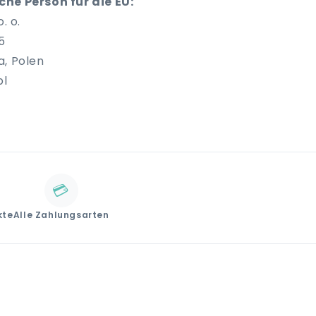
he Person für die EU:
. o.
5
a, Polen
pl
💳
kte
Alle Zahlungsarten