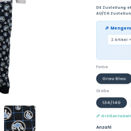
DE Zustellung e
AU/CH Zustellu
🎉 Mengen
2 Artikel 
Farbe
Grau Blau
Varian
ausver
oder
Größe
nicht
verfüg
134/140
Variant
ausverk
oder
📏 Größentabel
nicht
verfügb
Anzahl