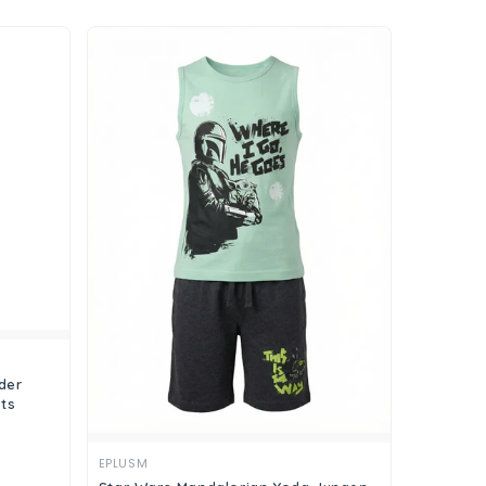
der
ts
Ansehen
EPLUSM