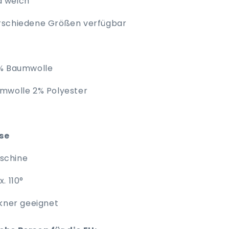
d weich
rschiedene Größen verfügbar
% Baumwolle
mwolle 2% Polyester
ise
schine
. 110°
ckner geeignet