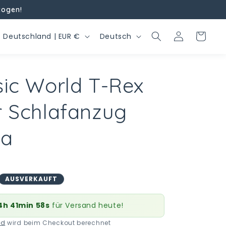
zogen!
L
S
Einloggen
Warenkorb
Deutschland | EUR €
Deutsch
a
p
n
r
sic World T-Rex
d
a
/
c
r Schlafanzug
R
h
e
e
ma
g
o
AUSVERKAUFT
n
4h 41min 57s
für Versand heute!
nd
wird beim Checkout berechnet