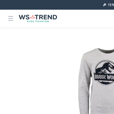
Direkt
🎉 15
zum
Inhalt
Zu
Produktinformationen
springen