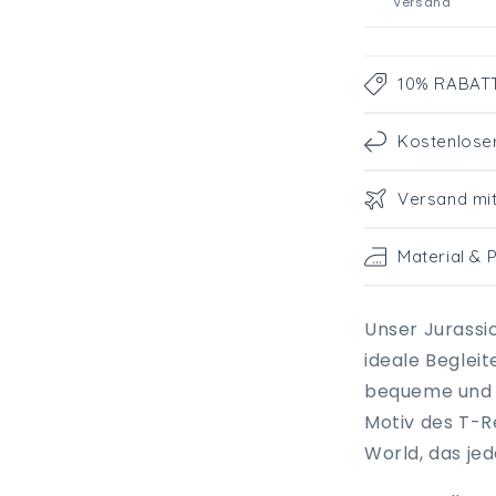
Versand
10% RABATT 
Kostenlose
Versand mi
Material & 
Unser Jurassi
ideale Begleit
bequeme und s
Motiv des T-R
World, das jed