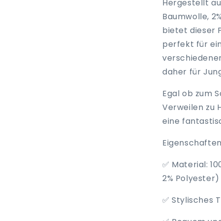
Hergestellt a
Baumwolle, 2% 
bietet dieser
perfekt für ei
verschiedenen
daher für Jun
Egal ob zum S
Verweilen zu 
eine fantastis
Eigenschafte
✅ Material: 1
2% Polyester
✅ Stylisches 