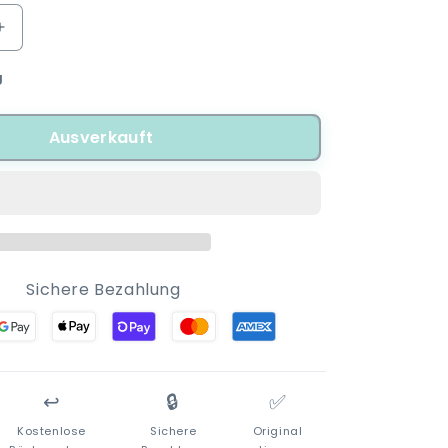
Erhöhe
die
g
Menge
für
Jurassic
Ausverkauft
World
T-
Rex
Kinder
g
Schlafanzug
Pyjama
Sichere Bezahlung
↩️
🔒
✅
Kostenlose
Sichere
Original