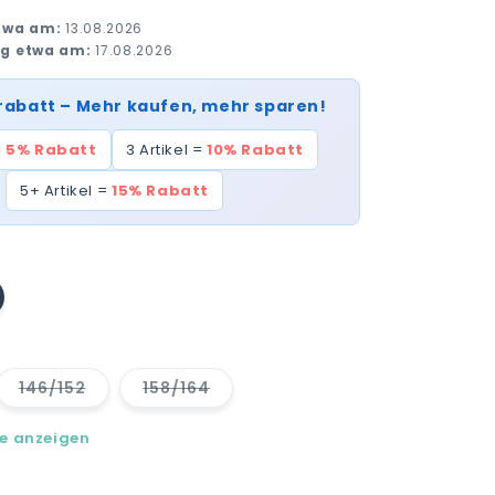
twa am:
13.08.2026
ng etwa am:
17.08.2026
rabatt – Mehr kaufen, mehr sparen!
=
5% Rabatt
3 Artikel =
10% Rabatt
5+ Artikel =
15% Rabatt
te
kauft
bar
146/152
158/164
e
Variante
Variante
auft
ausverkauft
ausverkauft
oder
oder
le anzeigen
nicht
nicht
ar
verfügbar
verfügbar