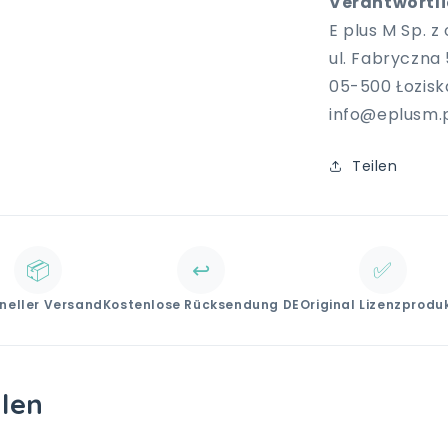
Verantwortlic
E plus M Sp. z o
ul. Fabryczna 
05-500 Łozisk
info@eplusm.
Teilen
📦
↩️
✅
neller Versand
Kostenlose Rücksendung DE
Original Lizenzprodu
llen