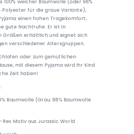
us 100% weicher Baumwolle (oder 98%
Polyester für die graue Variante),
 Pyjama einen hohen Tragekomfort,
ne gute Nachtruhe. Er ist in
 Größen erhältlich und eignet sich
gen verschiedener Altersgruppen.
chlafen oder zum gemütlichen
Hause, mit diesem Pyjama wird Ihr Kind
che Zeit haben!
n:
00% Baumwolle (Grau: 98% Baumwolle
)
T-Rex Motiv aus Jurassic World