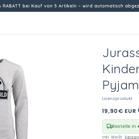
% RABATT bei Kauf von 5 Artikeln – wird automatisch abge
Juras
Kinde
Pyja
i
Lizenzprodukt
Normaler
19,90€ EUR
Preis
Bestelle in
inkl. MwSt.
Versa