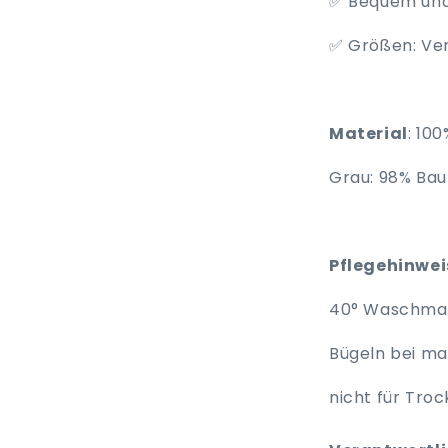
✅ Bequem un
✅ Größen: Ve
Material
: 100
Grau: 98% Bau
Pflegehinwe
40° Waschma
Bügeln bei max
nicht für Tro