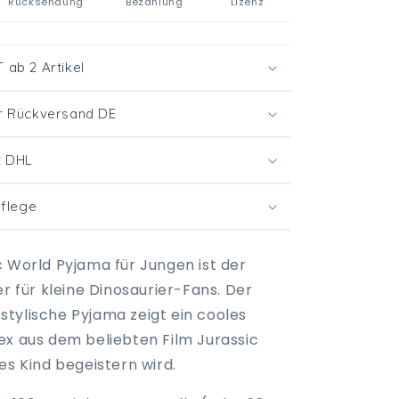
Rücksendung
Bezahlung
Lizenz
ab 2 Artikel
r Rückversand DE
t DHL
Pflege
c World Pyjama für Jungen ist der
er für kleine Dinosaurier-Fans. Der
tylische Pyjama zeigt ein cooles
ex aus dem beliebten Film Jurassic
es Kind begeistern wird.