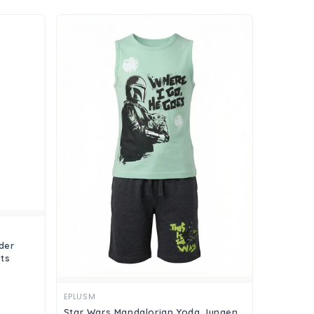
der
ts
Ansehen
EPLUSM
Star Wars Mandalorian Yoda Jungen