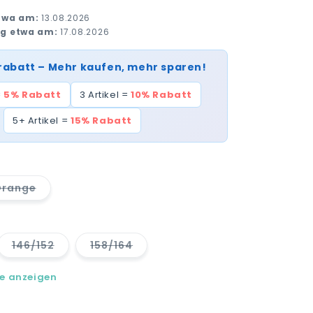
twa am:
13.08.2026
ng etwa am:
17.08.2026
rabatt – Mehr kaufen, mehr sparen!
=
5% Rabatt
3 Artikel =
10% Rabatt
5+ Artikel =
15% Rabatt
range
Variante
uft
ausverkauft
oder
nicht
r
verfügbar
146/152
158/164
e
Variante
Variante
auft
ausverkauft
ausverkauft
oder
oder
le anzeigen
nicht
nicht
ar
verfügbar
verfügbar