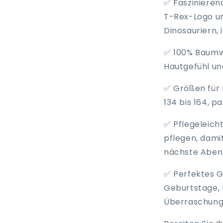
✅ Faszinieren
T-Rex-Logo un
Dinosauriern, 
✅ 100% Baumwo
Hautgefühl un
✅ Größen für 
134 bis 164, p
✅ Pflegeleich
pflegen, damit
nächste Abent
✅ Perfektes G
Geburtstage, 
Überraschung