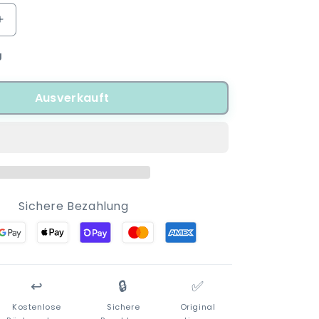
Erhöhe
die
g
Menge
für
Jurassic
Ausverkauft
World
T-
Rex
Jungen
Pyjama
g
Schlafanzug
Sichere Bezahlung
↩️
🔒
✅
Kostenlose
Sichere
Original