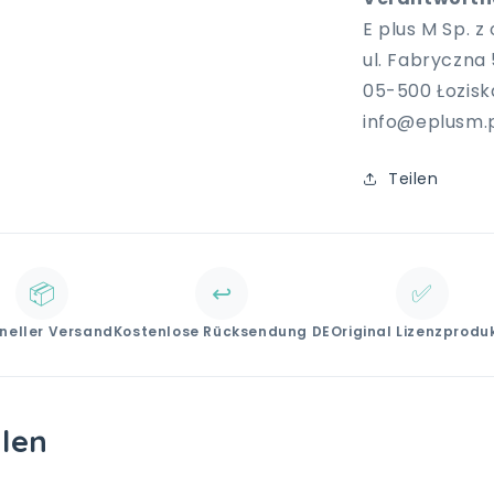
E plus M Sp. z o
ul. Fabryczna 
05-500 Łozisk
info@eplusm.
Teilen
📦
↩️
✅
neller Versand
Kostenlose Rücksendung DE
Original Lizenzprodu
llen