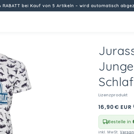
% RABATT bei Kauf von 5 Artikeln – wird automatisch abge
Juras
Junge
Schla
i
Lizenzprodukt
Normaler
16,90€ EUR
Preis
Bestelle in
inkl. MwSt.
Versa