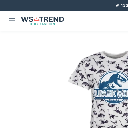
Direkt
🎉 15
zum
Inhalt
Zu
Produktinformationen
springen