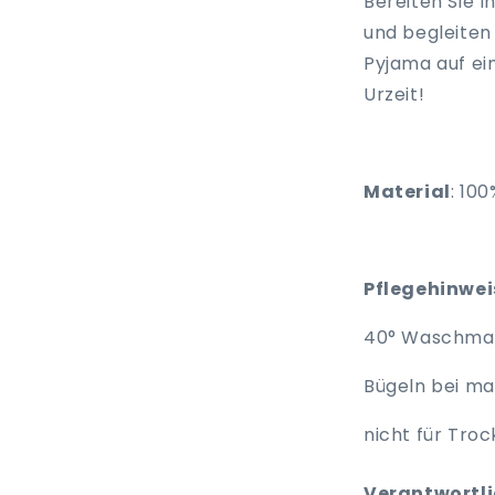
Bereiten Sie 
und begleiten
Pyjama auf ein
Urzeit!
Material
: 100
Pflegehinwe
40° Waschma
Bügeln bei max
nicht für Tro
Verantwortlic