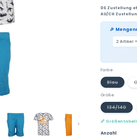
DE Zustellung e
AU/CH Zustellu
🎉 Mengen
2 Artikel 
Farbe
Blau
O
Variante
ausverka
oder
Größe
nicht
verfügba
134/140
Variant
ausverk
oder
📏 Größentabel
nicht
verfügb
Anzahl