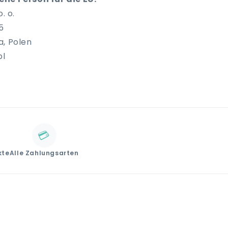
. o.
5
a, Polen
pl
💳
kte
Alle Zahlungsarten