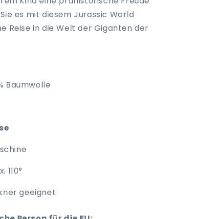
Ihrem Kind eine prähistorische Freude
 Sie es mit diesem Jurassic World
e Reise in die Welt der Giganten der
% Baumwolle
ise
schine
. 110°
ckner geeignet
he Person für die EU: