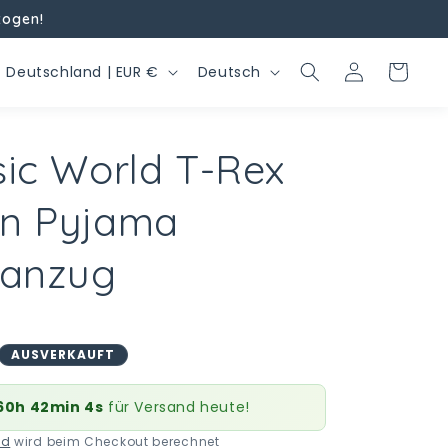
zogen!
L
S
Einloggen
Warenkorb
Deutschland | EUR €
Deutsch
a
p
n
r
sic World T-Rex
d
a
/
c
n Pyjama
R
h
e
e
fanzug
g
o
AUSVERKAUFT
n
60h 42min 3s
für Versand heute!
nd
wird beim Checkout berechnet