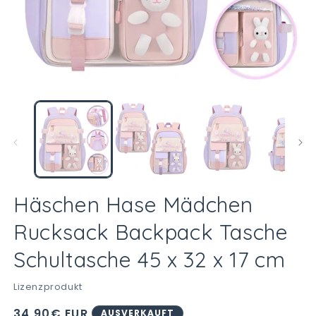
Medien
M
1
2
in
in
Modal
M
öffnen
öf
Häschen Hase Mädchen
Rucksack Backpack Tasche
Schultasche 45 x 32 x 17 cm
Lizenzprodukt
Normaler
34,90€ EUR
AUSVERKAUFT