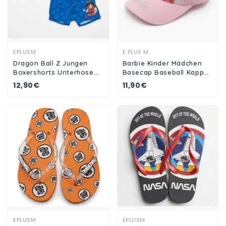
Ansehen
Ansehen
EPLUSM
E PLUS M
Dragon Ball Z Jungen
Barbie Kinder Mädchen
Boxershorts Unterhose
Basecap Baseball Kappe
2er Pack
Mütze Hut
12,90€
11,90€
Ansehen
Ansehen
EPLUSM
EPLUSM