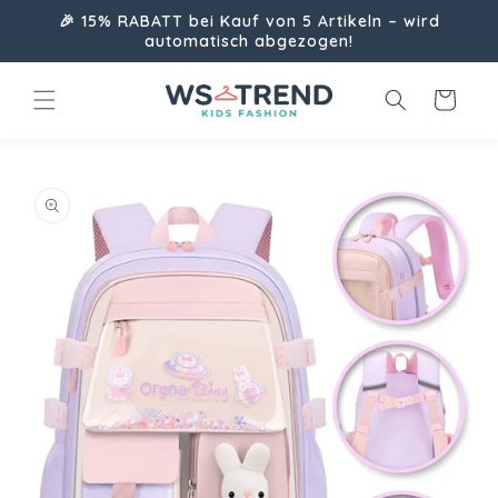
Direkt
🎉 15% RABATT bei Kauf von 5 Artikeln – wird
zum
automatisch abgezogen!
Inhalt
Warenkorb
uktinformationen
ngen