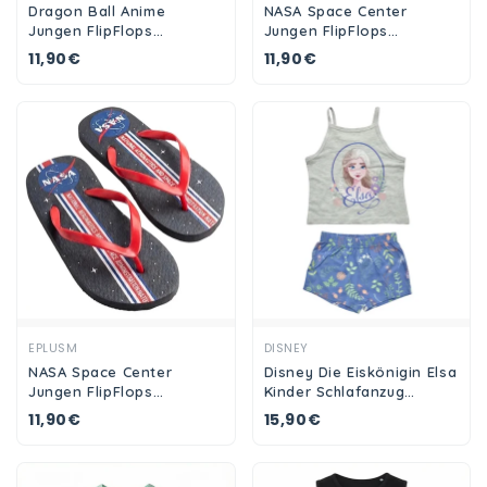
Dragon Ball Anime
NASA Space Center
Jungen FlipFlops
Jungen FlipFlops
Sandalen Latschen
Sandalen Latschen
11,90€
11,90€
Zehentrenner
Zehentrenner
Ansehen
Ansehen
EPLUSM
DISNEY
NASA Space Center
Disney Die Eiskönigin Elsa
Jungen FlipFlops
Kinder Schlafanzug
Sandalen Latschen
Pyjama Shirt Shorts
11,90€
15,90€
Zehentrenner