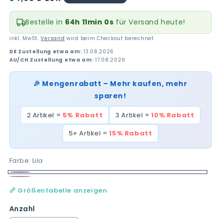
Preis
Bestelle in
64h 11min 0s
für Versand heute!
inkl. MwSt.
Versand
wird beim Checkout berechnet
DE Zustellung etwa am:
13.08.2026
AU/CH Zustellung etwa am:
17.08.2026
🎉 Mengenrabatt – Mehr kaufen, mehr
sparen!
2 Artikel =
5% Rabatt
3 Artikel =
10% Rabatt
5+ Artikel =
15% Rabatt
Farbe:
Lila
Lila
Variante
Rosa
Variante
ausverkauft
📏 Größentabelle anzeigen
ausverkauft
oder
oder
Anzahl
nicht