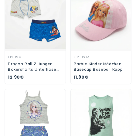
Ansehen
Ansehen
EPLUSM
E PLUS M
Dragon Ball Z Jungen
Barbie Kinder Mädchen
Boxershorts Unterhose
Basecap Baseball Kappe
2er Pack
Mütze Hut
12,90€
11,90€