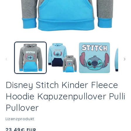
Medien
M
1
2
in
in
Modal
M
öffnen
öf
Disney Stitch Kinder Fleece
Hoodie Kapuzenpullover Pulli
Pullover
Lizenzprodukt
Normaler
23,49€ EUR