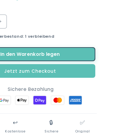
Erhöhe
die
erbestand: 1 verbleibend
Menge
für
Disney
In den Warenkorb legen
Minnie
Maus
Mädchen
Jetzt zum Checkout
Kinder
Kleid
d
Sommerkleid
Sichere Bezahlung
↩️
🔒
✅
Kostenlose
Sichere
Original