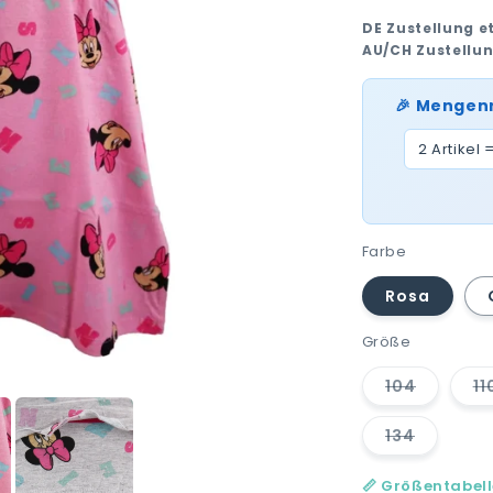
DE Zustellung e
AU/CH Zustellu
🎉 Mengen
2 Artikel 
Farbe
Rosa
Größe
104
11
Variante
ausverkau
oder
134
nicht
Variante
verfügbar
ausverkau
oder
📏 Größentabel