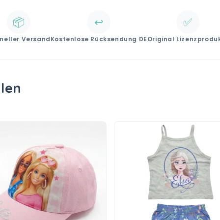
📦
↩️
✅
neller Versand
Kostenlose Rücksendung DE
Original Lizenzprodu
llen