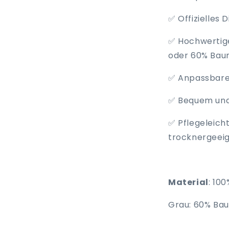
✅ Offizielles 
✅ Hochwertige
oder 60% Bau
✅ Anpassbare
✅ Bequem und
✅ Pflegeleich
trocknergeei
Material
: 10
Grau: 60% Ba