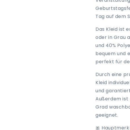
Veranstaltung 
Geburtstagsfei
Tag auf dem S
Das Kleid ist
oder in Grau 
und 40% Polyes
bequem und ei
perfekt für d
Durch eine pra
Kleid individu
und garantier
Außerdem ist e
Grad waschbar
geeignet.
🎀 Hauptmerk