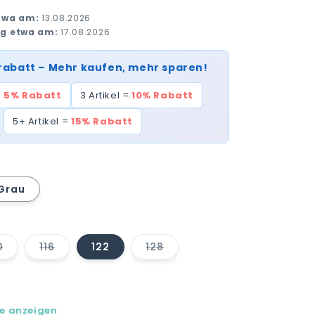
twa am:
13.08.2026
ng etwa am:
17.08.2026
rabatt – Mehr kaufen, mehr sparen!
=
5% Rabatt
3 Artikel =
10% Rabatt
5+ Artikel =
15% Rabatt
Grau
0
116
122
128
Variante
Variante
Variante
ft
ausverkauft
ausverkauft
ausverkauft
oder
oder
oder
nicht
nicht
nicht
verfügbar
verfügbar
verfügbar
ft
le anzeigen