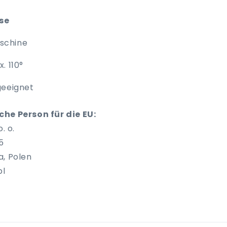
ise
schine
. 110°
geeignet
he Person für die EU:
. o.
5
a, Polen
pl