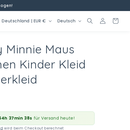
zogen!
L
S
Einloggen
Warenkorb
Deutschland | EUR €
Deutsch
a
p
n
r
y Minnie Maus
d
a
/
c
en Kinder Kleid
R
h
e
e
rkleid
g
o
n
64h 37min 37s
für Versand heute!
nd
wird beim Checkout berechnet