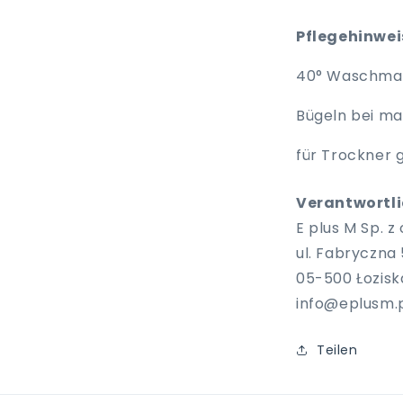
Pflegehinwe
40° Waschma
Bügeln bei max
für Trockner 
Verantwortlic
E plus M Sp. z o
ul. Fabryczna 
05-500 Łozisk
info@eplusm.
Teilen