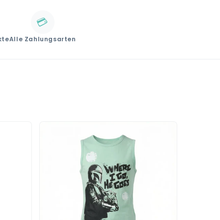
💳
kte
Alle Zahlungsarten