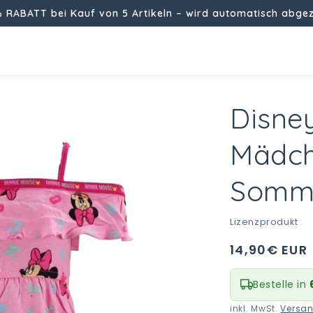
% RABATT bei Kauf von 5 Artikeln – wird automatisch abge
Disne
Mädch
Somme
i
Lizenzprodukt
Normaler
14,90€ EUR
Preis
Bestelle in
inkl. MwSt.
Versa