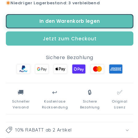
Niedriger Lagerbestand: 3 verbleibend
Menge
Menge
für
für
Disney
Disney
In den Warenkorb legen
Die
Die
Eiskönigin
Eiskönigin
Elsa
Elsa
Jetzt zum Checkout
Anna
Anna
Olaf
Olaf
Kinder
Kinder
Sichere Bezahlung
Trinkflasche
Trinkflasche
Flasche
Flasche
350
350
ml
ml
🚚
↩️
🔒
✅
Schneller
Kostenlose
Sichere
Original
Versand
Rücksendung
Bezahlung
Lizenz
10% RABATT ab 2 Artikel