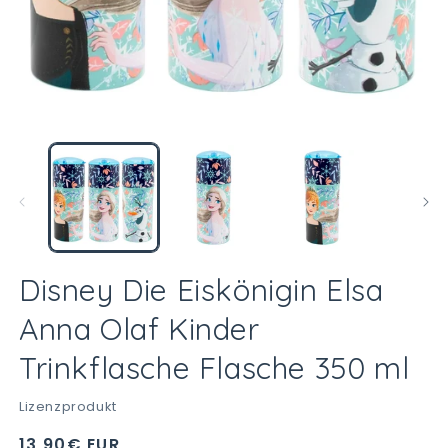
Medien
M
1
2
in
in
Modal
M
öffnen
öf
Disney Die Eiskönigin Elsa
Anna Olaf Kinder
Trinkflasche Flasche 350 ml
Lizenzprodukt
Normaler
13,90€ EUR