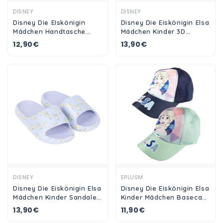
Ansehen
Ansehen
DISNEY
DISNEY
Disney Die EIskönigin
Disney Die Eiskönigin Elsa
Mädchen Handtasche
Mädchen Kinder 3D
Umhängetasche Tasche D
Sandalen Badeschuhe
12,90€
13,90€
15 cm
Ansehen
Ansehen
DISNEY
EPLUSM
Disney Die Eiskönigin Elsa
Disney Die Eiskönigin Elsa
Mädchen Kinder Sandalen
Kinder Mädchen Basecap
Badeschuhe Latschen
Baseball Kappe Mütze Gr.
13,90€
11,90€
52