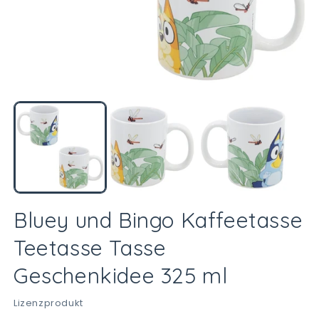
Medien
M
1
2
in
in
Modal
M
öffnen
öf
Bluey und Bingo Kaffeetasse
Teetasse Tasse
Geschenkidee 325 ml
Lizenzprodukt