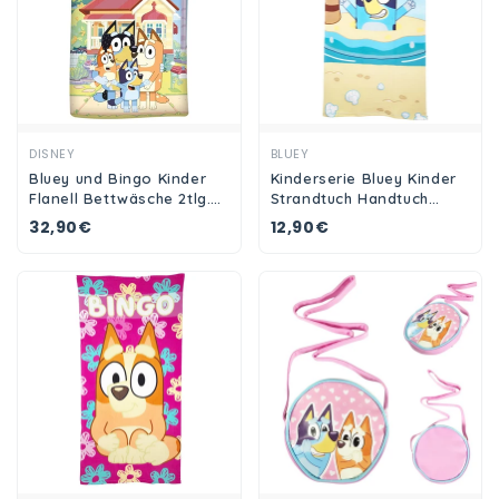
Ansehen
Ansehen
DISNEY
BLUEY
Bluey und Bingo Kinder
Kinderserie Bluey Kinder
Flanell Bettwäsche 2tlg.
Strandtuch Handtuch
Set 135-140x200 65x65
Badetuch 70 x 140 cm
32,90€
12,90€
Baumwolle