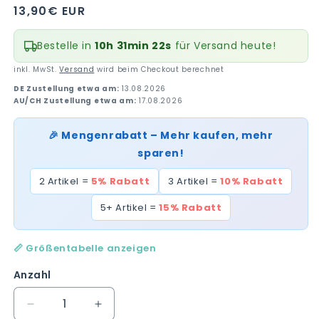
Normaler
13,90€ EUR
Preis
Bestelle in
10h 31min 21s
für Versand heute!
inkl. MwSt.
Versand
wird beim Checkout berechnet
DE Zustellung etwa am:
13.08.2026
AU/CH Zustellung etwa am:
17.08.2026
🎉 Mengenrabatt – Mehr kaufen, mehr
sparen!
2 Artikel =
5% Rabatt
3 Artikel =
10% Rabatt
5+ Artikel =
15% Rabatt
📏 Größentabelle anzeigen
Anzahl
Verringere
Erhöhe