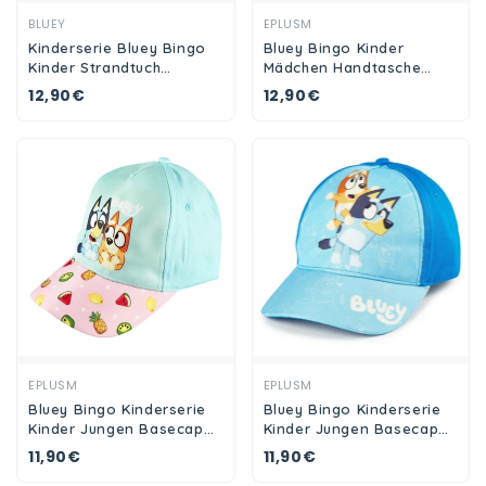
Ansehen
Ansehen
BLUEY
EPLUSM
Kinderserie Bluey Bingo
Bluey Bingo Kinder
Kinder Strandtuch
Mädchen Handtasche
Handtuch Badetuch 70 x
Umhängetasche Tasche D
12,90€
12,90€
140 cm
15 cm
Ansehen
Ansehen
EPLUSM
EPLUSM
Bluey Bingo Kinderserie
Bluey Bingo Kinderserie
Kinder Jungen Basecap
Kinder Jungen Basecap
Baseball Kappe Mütze
Baseball Kappe Mütze
11,90€
11,90€