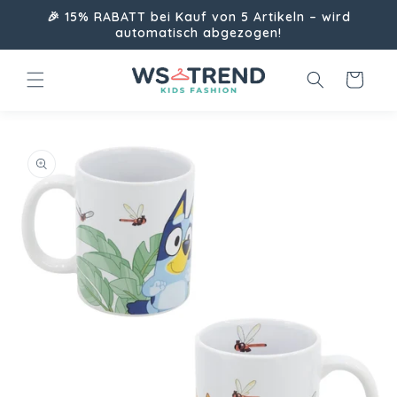
Direkt
🎉 15% RABATT bei Kauf von 5 Artikeln – wird
zum
automatisch abgezogen!
Inhalt
Warenkorb
uktinformationen
ngen