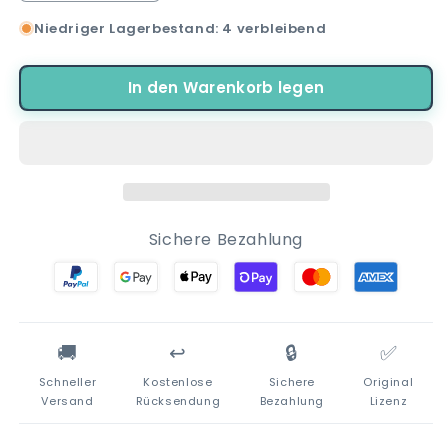
die
die
Niedriger Lagerbestand: 4 verbleibend
Menge
Menge
für
für
Bluey
Bluey
In den Warenkorb legen
und
und
Bingo
Bingo
Kaffeetasse
Kaffeetasse
Teetasse
Teetasse
Tasse
Tasse
Geschenkidee
Geschenkidee
325
325
Sichere Bezahlung
ml
ml
🚚
↩️
🔒
✅
Schneller
Kostenlose
Sichere
Original
Versand
Rücksendung
Bezahlung
Lizenz