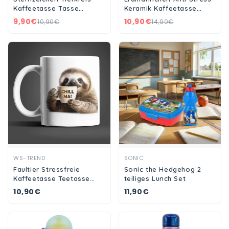
Kaffeetasse Tasse
Keramik Kaffeetasse
Geschenkidee Geschenk
Teetasse Tasse
9,90€
10,90€
10,90€
14,90€
330 ml
Geschenke
Ansehen
Ansehen
WS-TREND
SONIC
Faultier Stressfreie
Sonic the Hedgehog 2
Kaffeetasse Teetasse
teiliges Lunch Set
Tasse Geschenkidee
10,90€
11,90€
Geschenk 330 ml