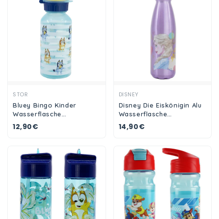
Ansehen
Ansehen
STOR
DISNEY
Bluey Bingo Kinder
Disney Die Eiskönigin Alu
Wasserflasche
Wasserflasche
Trinkflasche Flasche 370
Trinkflasche Flasche 600
12,90€
14,90€
ml
ml Anna Elsa