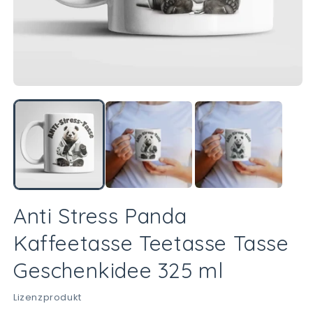
M
2
in
M
öf
Medien
1
in
Modal
öffnen
Anti Stress Panda
Kaffeetasse Teetasse Tasse
Geschenkidee 325 ml
Lizenzprodukt