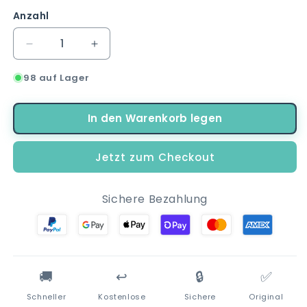
Anzahl
Verringere
Erhöhe
die
die
98 auf Lager
Menge
Menge
für
für
Anti
Anti
In den Warenkorb legen
Stress
Stress
Panda
Panda
Kaffeetasse
Kaffeetasse
Jetzt zum Checkout
Teetasse
Teetasse
Tasse
Tasse
Geschenkidee
Geschenkidee
Sichere Bezahlung
325
325
ml
ml
🚚
↩️
🔒
✅
Schneller
Kostenlose
Sichere
Original