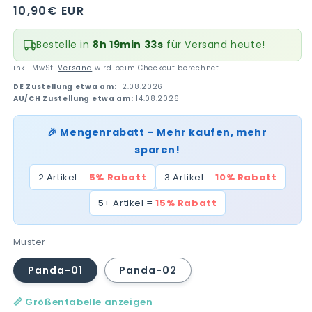
Normaler
10,90€ EUR
Preis
Bestelle in
8h 19min 32s
für Versand heute!
inkl. MwSt.
Versand
wird beim Checkout berechnet
DE Zustellung etwa am:
12.08.2026
AU/CH Zustellung etwa am:
14.08.2026
🎉 Mengenrabatt – Mehr kaufen, mehr
sparen!
2 Artikel =
5% Rabatt
3 Artikel =
10% Rabatt
5+ Artikel =
15% Rabatt
Muster
Panda-01
Panda-02
📏 Größentabelle anzeigen