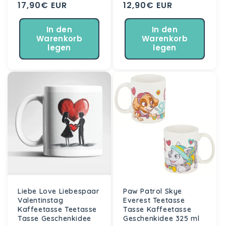
Normaler
17,90€ EUR
Normaler
12,90€ EUR
Preis
Preis
In den
In den
Warenkorb
Warenkorb
legen
legen
Liebe Love Liebespaar
Paw Patrol Skye
Valentinstag
Everest Teetasse
Kaffeetasse Teetasse
Tasse Kaffeetasse
Tasse Geschenkidee
Geschenkidee 325 ml