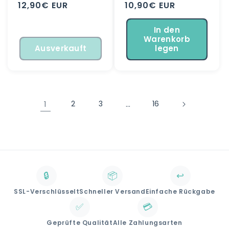
Normaler
12,90€ EUR
Normaler
10,90€ EUR
Preis
Preis
In den
Warenkorb
Ausverkauft
legen
1
2
3
…
16
🔒
📦
↩️
SSL-Verschlüsselt
Schneller Versand
Einfache Rückgabe
✅
💳
Geprüfte Qualität
Alle Zahlungsarten