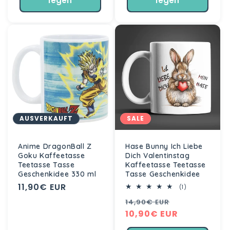
legen
legen
AUSVERKAUFT
SALE
Anime DragonBall Z
Hase Bunny Ich Liebe
Goku Kaffeetasse
Dich Valentinstag
Teetasse Tasse
Kaffeetasse Teetasse
Geschenkidee 330 ml
Tasse Geschenkidee
Normaler
11,90€ EUR
1
(1)
Bewertungen
Preis
Normaler
Verkaufspre
14,90€ EUR
insgesamt
Preis
10,90€ EUR