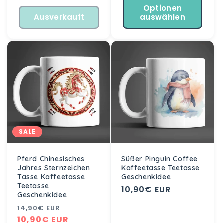
Optionen
Ausverkauft
auswählen
SALE
Pferd Chinesisches
Süßer Pinguin Coffee
Jahres Sternzeichen
Kaffeetasse Teetasse
Tasse Kaffeetasse
Geschenkidee
Teetasse
Normaler
10,90€ EUR
Geschenkidee
Preis
Normaler
Verkaufspreis
14,90€ EUR
Preis
10,90€ EUR