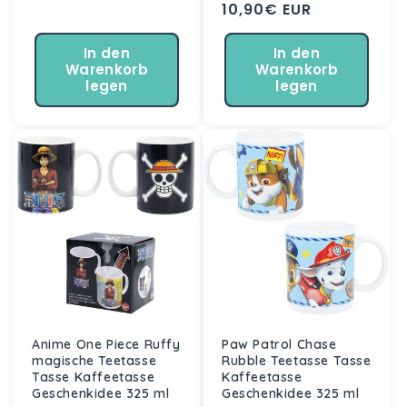
Normaler
10,90€ EUR
Preis
Preis
In den
In den
Warenkorb
Warenkorb
legen
legen
Anime One Piece Ruffy
Paw Patrol Chase
magische Teetasse
Rubble Teetasse Tasse
Tasse Kaffeetasse
Kaffeetasse
Geschenkidee 325 ml
Geschenkidee 325 ml