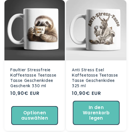
Faultier Stressfreie
Anti Stress Esel
Kaffeetasse Teetasse
Kaffeetasse Teetasse
Tasse Geschenkidee
Tasse Geschenkidee
Geschenk 330 ml
325 ml
Normaler
10,90€ EUR
Normaler
10,90€ EUR
Preis
Preis
In den
Optionen
Warenkorb
auswählen
legen