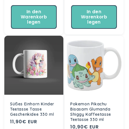
In den
In den
Warenkorb
Warenkorb
legen
legen
Süßes Einhorn Kinder
Pokemon Pikachu
Teetasse Tasse
Bisasam Glumanda
Geschenkidee 330 ml
Shiggy Kaffeetasse
Teetasse 330 ml
Normaler
11,90€ EUR
Normaler
10,90€ EUR
Preis