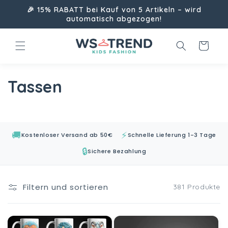
Direkt
🎉 15% RABATT bei Kauf von 5 Artikeln – wird
zum
automatisch abgezogen!
Inhalt
Warenkorb
K
Tassen
a
t
🚚
⚡
Kostenloser Versand ab 50€
Schnelle Lieferung 1-3 Tage
e
🔒
Sichere Bezahlung
g
o
Filtern und sortieren
381 Produkte
r