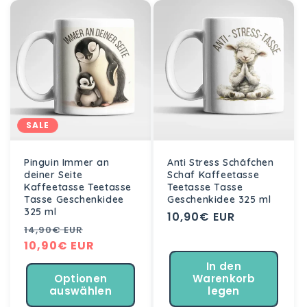
SALE
Pinguin Immer an
Anti Stress Schäfchen
deiner Seite
Schaf Kaffeetasse
Kaffeetasse Teetasse
Teetasse Tasse
Tasse Geschenkidee
Geschenkidee 325 ml
325 ml
Normaler
10,90€ EUR
Normaler
Verkaufspreis
14,90€ EUR
Preis
Preis
10,90€ EUR
In den
Optionen
Warenkorb
auswählen
legen