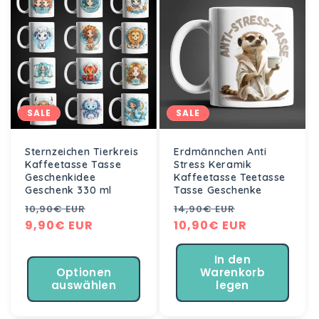
i
e
:
SALE
SALE
Sternzeichen Tierkreis
Erdmännchen Anti
Kaffeetasse Tasse
Stress Keramik
Geschenkidee
Kaffeetasse Teetasse
Geschenk 330 ml
Tasse Geschenke
Normaler
Verkaufspreis
Normaler
Verkaufspre
10,90€ EUR
14,90€ EUR
Preis
9,90€ EUR
Preis
10,90€ EUR
In den
Optionen
Warenkorb
auswählen
legen