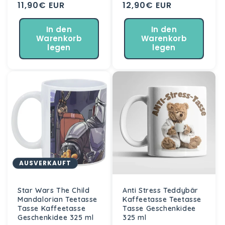
Normaler
11,90€ EUR
Normaler
12,90€ EUR
Preis
Preis
In den
In den
Warenkorb
Warenkorb
legen
legen
AUSVERKAUFT
Star Wars The Child
Anti Stress Teddybär
Mandalorian Teetasse
Kaffeetasse Teetasse
Tasse Kaffeetasse
Tasse Geschenkidee
Geschenkidee 325 ml
325 ml