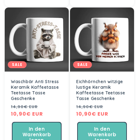
SALE
SALE
Waschbär Anti Stress
Eichhörnchen witzige
Keramik Kaffeetasse
lustige Keramik
Teetasse Tasse
Kaffeetasse Teetasse
Geschenke
Tasse Geschenke
Normaler
Verkaufspreis
Normaler
Verkaufspre
14,90€ EUR
14,90€ EUR
Preis
10,90€ EUR
Preis
10,90€ EUR
In den
In den
Warenkorb
Warenkorb