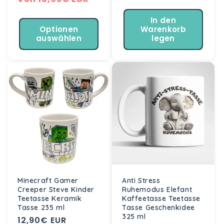
Preis
In den
Optionen
Warenkorb
auswählen
legen
Minecraft Gamer
Anti Stress
Creeper Steve Kinder
Ruhemodus Elefant
Teetasse Keramik
Kaffeetasse Teetasse
Tasse 235 ml
Tasse Geschenkidee
325 ml
Normaler
12,90€ EUR