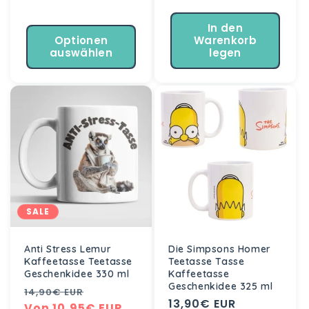
Preis
In den
Optionen
Warenkorb
auswählen
legen
SALE
Anti Stress Lemur
Die Simpsons Homer
Kaffeetasse Teetasse
Teetasse Tasse
Geschenkidee 330 ml
Kaffeetasse
Geschenkidee 325 ml
Normaler
Verkaufspreis
14,90€ EUR
Normaler
13,90€ EUR
Preis
Von 10,95€ EUR