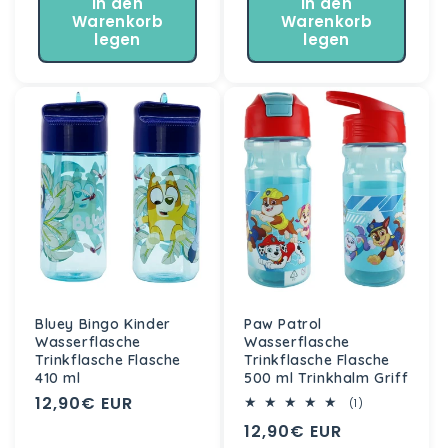
In den
In den
Warenkorb
Warenkorb
legen
legen
Bluey Bingo Kinder
Paw Patrol
Wasserflasche
Wasserflasche
Trinkflasche Flasche
Trinkflasche Flasche
410 ml
500 ml Trinkhalm Griff
Normaler
12,90€ EUR
1
(1)
Bewertungen
Preis
Normaler
12,90€ EUR
insgesamt