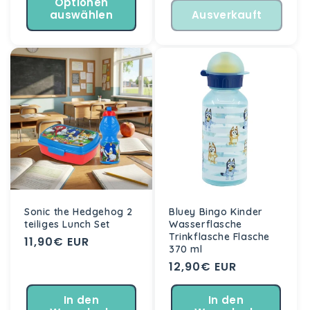
Optionen
auswählen
Ausverkauft
Sonic the Hedgehog 2
Bluey Bingo Kinder
teiliges Lunch Set
Wasserflasche
Trinkflasche Flasche
Normaler
11,90€ EUR
370 ml
Preis
Normaler
12,90€ EUR
Preis
In den
In den