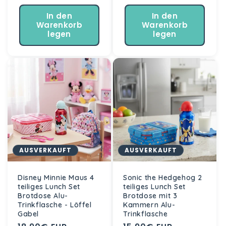
Preis
In den
In den
Warenkorb
Warenkorb
legen
legen
AUSVERKAUFT
AUSVERKAUFT
Disney Minnie Maus 4
Sonic the Hedgehog 2
teiliges Lunch Set
teiliges Lunch Set
Brotdose Alu-
Brotdose mit 3
Trinkflasche - Löffel
Kammern Alu-
Gabel
Trinkflasche