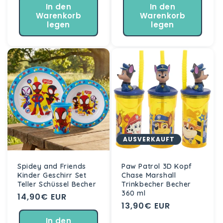
In den
In den
Warenkorb
Warenkorb
legen
legen
AUSVERKAUFT
Spidey and Friends
Paw Patrol 3D Kopf
Kinder Geschirr Set
Chase Marshall
Teller Schüssel Becher
Trinkbecher Becher
360 ml
Normaler
14,90€ EUR
Normaler
13,90€ EUR
Preis
Preis
In den