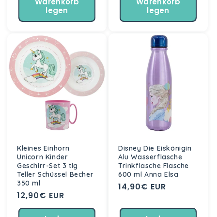
Warenkorb
Warenkorb
legen
legen
Kleines Einhorn
Disney Die Eiskönigin
Unicorn Kinder
Alu Wasserflasche
Geschirr-Set 3 tlg
Trinkflasche Flasche
Teller Schüssel Becher
600 ml Anna Elsa
350 ml
Normaler
14,90€ EUR
Normaler
12,90€ EUR
Preis
Preis