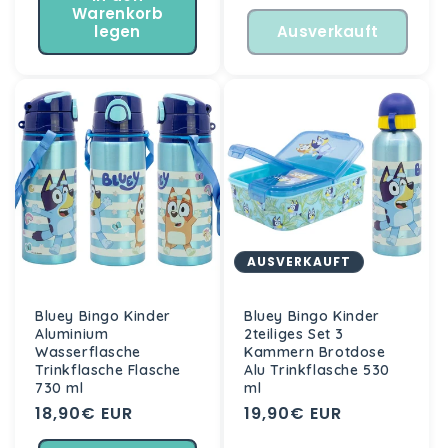
Warenkorb
legen
Ausverkauft
AUSVERKAUFT
Bluey Bingo Kinder
Bluey Bingo Kinder
Aluminium
2teiliges Set 3
Wasserflasche
Kammern Brotdose
Trinkflasche Flasche
Alu Trinkflasche 530
730 ml
ml
Normaler
18,90€ EUR
Normaler
19,90€ EUR
Preis
Preis