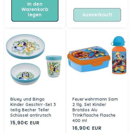
In den
Warenkorb
legen
Ausverkauft
Bluey und Bingo
Feuerwehrmann Sam
Kinder Geschirr-Set 3
2 tlg. Set Kinder
teilig Becher Teller
Brotdos Alu
Schüssel antirutsch
Trinkflasche Flasche
400 ml
Normaler
15,90€ EUR
Normaler
16,90€ EUR
Preis