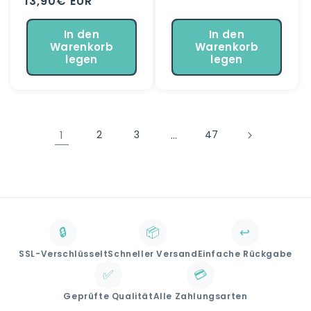
Normaler
13,90€ EUR
Preis
Preis
In den
In den
Warenkorb
Warenkorb
legen
legen
1
2
3
…
47
🔒
📦
↩️
SSL-Verschlüsselt
Schneller Versand
Einfache Rückgabe
✅
💳
Geprüfte Qualität
Alle Zahlungsarten