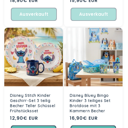
Normaler
18,90€ EUR
Normaler
15,90€ EUR
Preis
Preis
Ausverkauft
Ausverkauft
Disney Stitch Kinder
Disney Bluey Bingo
Geschirr-Set 3 teilig
Kinder 3 teiliges Set
Becher Teller Schüssel
Brotdose mit 3
Frühstücksset
Kammern Becher
Normaler
12,90€ EUR
Normaler
16,90€ EUR
Preis
Preis