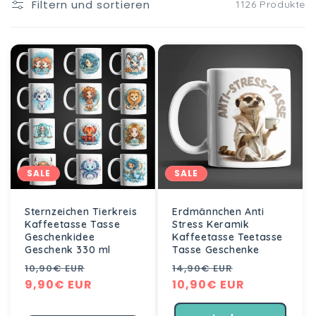
i
Filtern und sortieren
1126 Produkte
e
:
SALE
SALE
Sternzeichen Tierkreis
Erdmännchen Anti
Kaffeetasse Tasse
Stress Keramik
Geschenkidee
Kaffeetasse Teetasse
Geschenk 330 ml
Tasse Geschenke
Normaler
Verkaufspreis
Normaler
Verkaufspre
10,90€ EUR
14,90€ EUR
Preis
9,90€ EUR
Preis
10,90€ EUR