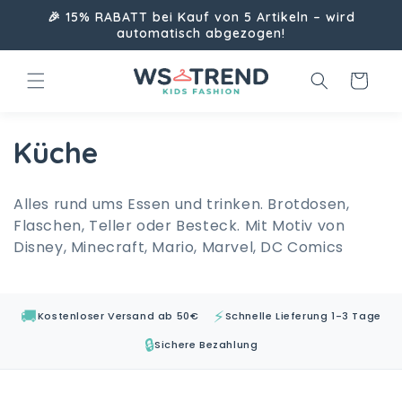
Direkt
🎉 15% RABATT bei Kauf von 5 Artikeln – wird
zum
automatisch abgezogen!
Inhalt
Warenkorb
K
Küche
a
Alles rund ums Essen und trinken. Brotdosen,
t
Flaschen, Teller oder Besteck. Mit Motiv von
Disney, Minecraft, Mario, Marvel, DC Comics
e
g
🚚
⚡
Kostenloser Versand ab 50€
Schnelle Lieferung 1-3 Tage
o
🔒
Sichere Bezahlung
r