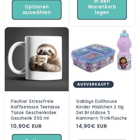
In den
Optionen
Warenkorb
auswählen
legen
AUSVERKAUFT
Faultier Stressfreie
Gabbys Dollhouse
Kaffeetasse Teetasse
Kinder Mädchen 2 tlg
Tasse Geschenkidee
Set Brotdose 3
Geschenk 330 ml
Kammern Trinkflasche
Normaler
10,90€ EUR
Normaler
14,90€ EUR
Preis
Preis