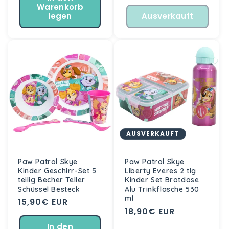
Warenkorb
legen
Ausverkauft
AUSVERKAUFT
Paw Patrol Skye
Paw Patrol Skye
Kinder Geschirr-Set 5
Liberty Everes 2 tlg
teilig Becher Teller
Kinder Set Brotdose
Schüssel Besteck
Alu Trinkflasche 530
ml
Normaler
15,90€ EUR
Normaler
18,90€ EUR
Preis
Preis
In den